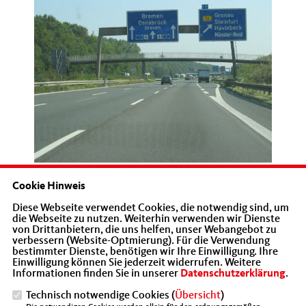
Cookie Hinweis
Diese Webseite verwendet Cookies, die notwendig sind, um
Die Mittelstands- und Wirtschaftsunion der CDU
die Webseite zu nutzen. Weiterhin verwenden wir Dienste
Münster (MIT) hat mit Enttäuschung auf die
von Drittanbietern, die uns helfen, unser Webangebot zu
verbessern (Website-Optmierung). Für die Verwendung
Aufhebung der Vergabe für den A1-Ausbau zwischen
bestimmter Dienste, benötigen wir Ihre Einwilligung. Ihre
Münster und Osnabrück reagiert. „Das ist ein
Einwilligung können Sie jederzeit widerrufen. Weitere
Informationen finden Sie in unserer
Datenschutzerklärung
.
schwerer Doppelschlag für die Wirtschaft“, sagte der
MIT-Vorsitzende Peter Börgel.
Technisch notwendige Cookies (
Übersicht
)