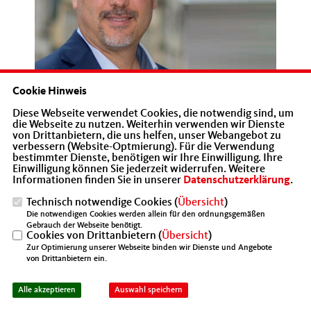
Cookie Hinweis
Jan Leiße
Diese Webseite verwendet Cookies, die notwendig sind, um
die Webseite zu nutzen. Weiterhin verwenden wir Dienste
von Drittanbietern, die uns helfen, unser Webangebot zu
Die Mittelstands- und Wirtschaftsunion der CDU
verbessern (Website-Optmierung). Für die Verwendung
bestimmter Dienste, benötigen wir Ihre Einwilligung. Ihre
Münster (MIT) hat die Bundesregierung aufgefordert, am
Einwilligung können Sie jederzeit widerrufen. Weitere
Ausbau der B51 zwischen Münter und Telgte
Informationen finden Sie in unserer
Datenschutzerklärung
.
festzuhalten. „Wir brauchen eine leistungsfähige
Technisch notwendige Cookies (
Übersicht
)
Verbindung zwischen Münster und Ostwestfalen“, sagte
Die notwendigen Cookies werden allein für den ordnungsgemäßen
der stellvertretende MIT-Vorsitzende Jan Leiße. Er
Gebrauch der Webseite benötigt.
Cookies von Drittanbietern (
Übersicht
)
kritisierte, dass es in den aktuellen Diskussionen nur um
Zur Optimierung unserer Webseite binden wir Dienste und Angebote
den Personenverkehr gehe. „Wir reden über die
von Drittanbietern ein.
Verbindung zwischen zwei Wirtschaftszentren, es geht
aber auch um Güterverkehr“, so Leiße.
Alle akzeptieren
Auswahl speichern