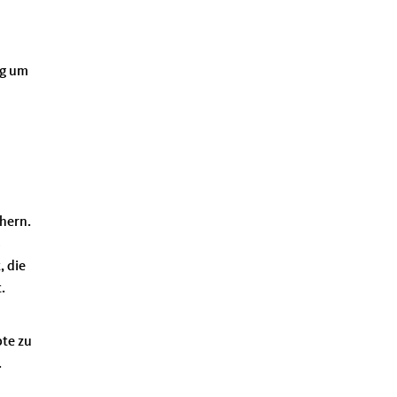
ng um
chern.
s
, die
.
pte zu
.