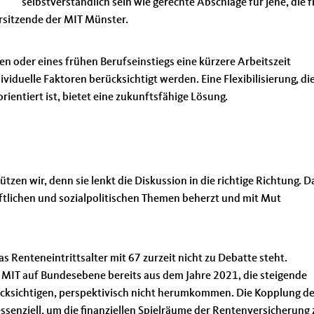
selbstverständlich sein wie gerechte Abschläge für jene, die 
orsitzende der MIT Münster.
n oder eines frühen Berufseinstiegs eine kürzere Arbeitszeit
ividuelle Faktoren berücksichtigt werden. Eine Flexibilisierung, di
ientiert ist, bietet eine zukunftsfähige Lösung.
zen wir, denn sie lenkt die Diskussion in die richtige Richtung. D
aftlichen und sozialpolitischen Themen beherzt und mit Mut
s Renteneintrittsalter mit 67 zurzeit nicht zu Debatte steht.
MIT auf Bundesebene bereits aus dem Jahre 2021, die steigende
ücksichtigen, perspektivisch nicht herumkommen. Die Kopplung de
ssenziell, um die finanziellen Spielräume der Rentenversicherung 