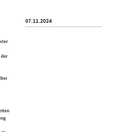
07.11.2024
ster
 der
lter
eiten
ung